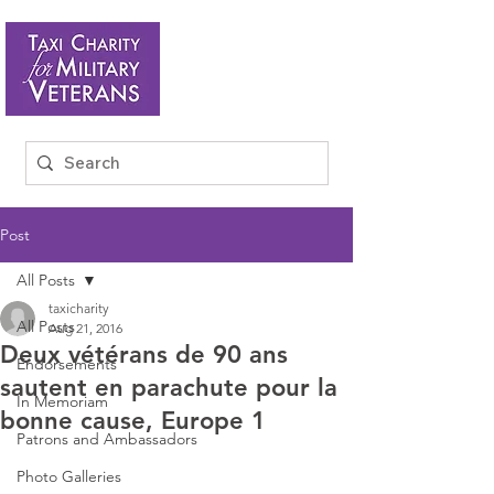
Post
All Posts
taxicharity
All Posts
Aug 21, 2016
Deux vétérans de 90 ans
Endorsements
sautent en parachute pour la
In Memoriam
bonne cause, Europe 1
Patrons and Ambassadors
Photo Galleries